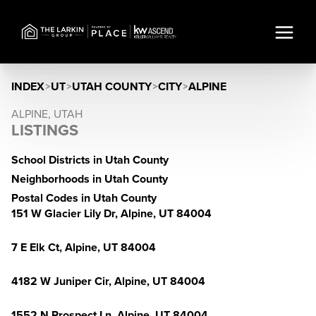
INDEX
>
UT
>
UTAH COUNTY
>
CITY
>
ALPINE
ALPINE, UTAH
LISTINGS
School Districts in Utah County
Neighborhoods in Utah County
Postal Codes in Utah County
151 W Glacier Lily Dr, Alpine, UT 84004
7 E Elk Ct, Alpine, UT 84004
4182 W Juniper Cir, Alpine, UT 84004
1552 N Prospect Ln, Alpine, UT 84004