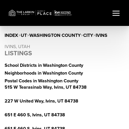
INDEX
>
UT
>
WASHINGTON COUNTY
>
CITY
>
IVINS
IVINS, UTAH
LISTINGS
School Districts in Washington County
Neighborhoods in Washington County
Postal Codes in Washington County
515 W Tearasinab Way, Ivins, UT 84738
227 W United Way, Ivins, UT 84738
651 E 460 S, Ivins, UT 84738
651 E 460 S, Ivins, UT 84738